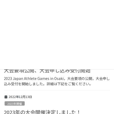
コ
ナ
ン
ビ
テ
ゲ
ン
ー
2022年12月
ツ
シ
に
ョ
移
ン
HOME
2022年12月
動
に
移
動
2022年12月15日
2023年開催
大会要項公開、大会申し込み受付開始
2023 Japan Athlete Games in Osaki，大会要項の公開，大会申し
込み受付を開始しました。詳細は下記をご覧ください。
2022年12月13日
2023年開催
2023年の大会開催決定しました！