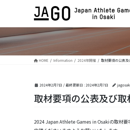
コ
ナ
ン
ビ
テ
ゲ
ン
ー
ツ
シ
に
ョ
移
ン
動
に
移
HOME
Information
2024年開催
取材要項の公表及
動
2024年2月7日
/ 最終更新日 :
2024年2月7日
jagosak
取材要項の公表及び取
2024 Japan Athlete Games in 